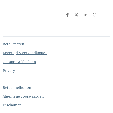
D
D
S
D
e
e
h
e
l
e
a
l
e
l
r
e
n
e
n
Retourneren
Levertijd & verzendkosten
Garantie & klachten
Privacy
Betaalmethoden
Algemene voorwaarden
Disclaimer