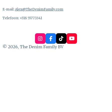
E-mail:
Alex@TheDenimFamily.com
Telefoon: +316 55773341
I
F
T
Y
n
a
i
o
© 2026, The Denim Family BV
s
c
k
u
t
e
T
T
a
b
o
u
g
o
k
b
r
o
e
a
k
m