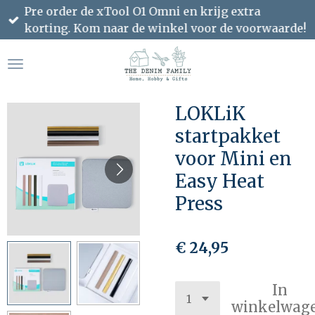
Pre order de xTool O1 Omni en krijg extra
Ga
korting. Kom naar de winkel voor de voorwaarde!
direct
naar
de
hoofdinhoud
LOKLiK
startpakket
voor Mini en
Easy Heat
Press
€ 24,95
In
winkelwag