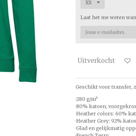
Laat het me weten wan
Uitverkocht
Geschikt voor transfer, 
·280 g/m²
·80% katoen, voorgekro
·Heather colors: 60% ka
·Heather Grey: 92% kato
·Glad en gelijkmatig opp
·French Terry