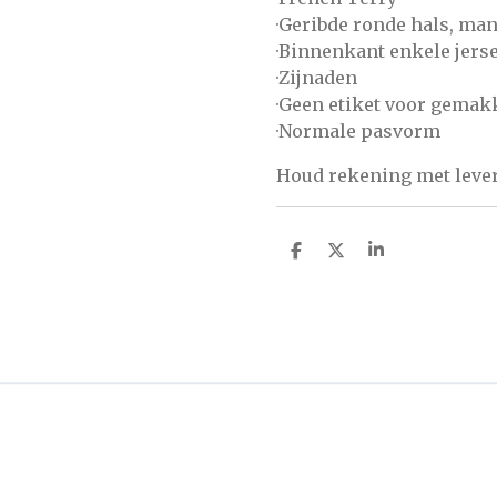
·Geribde ronde hals, ma
·Binnenkant enkele jers
·Zijnaden
·Geen etiket voor gemak
·Normale pasvorm
Houd rekening met lever
D
D
S
e
e
h
l
e
a
e
l
r
n
e