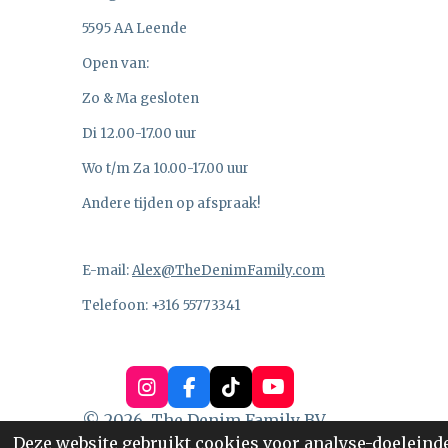
5595 AA Leende
Open van:
Zo & Ma gesloten
Di 12.00-17.00 uur
Wo t/m Za 10.00-17.00 uur
Andere tijden op afspraak!
E-mail:
Alex@TheDenimFamily.com
Telefoon: +316 55773341
I
F
T
Y
n
a
i
o
© 2026, The Denim Family BV
s
c
k
u
Deze website gebruikt cookies voor analyse-doeleinden