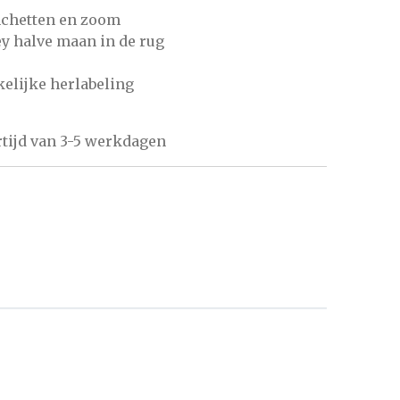
nchetten en zoom
ey halve maan in de rug
kelijke herlabeling
tijd van 3-5 werkdagen