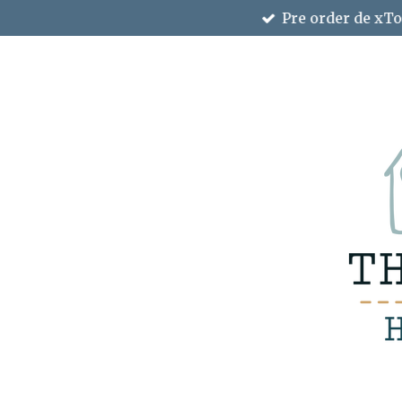
Pre order de xTo
Ga
direct
naar
de
hoofdinhoud