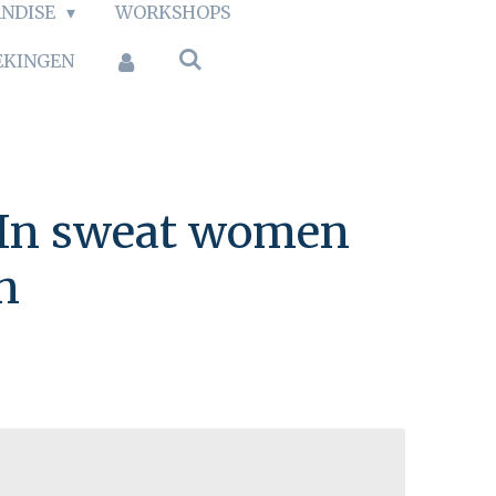
NDISE
WORKSHOPS
EKINGEN
 In sweat women
n