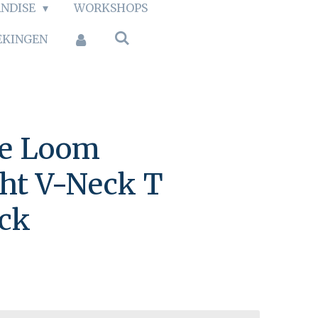
NDISE
WORKSHOPS
EKINGEN
the Loom
ht V-Neck T
ack