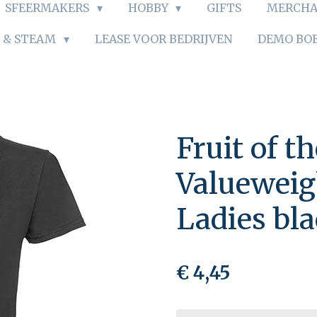
SFEERMAKERS
HOBBY
GIFTS
MERCHA
S & STEAM
LEASE VOOR BEDRIJVEN
DEMO BO
Fruit of 
Valueweig
Ladies bl
€ 4,45