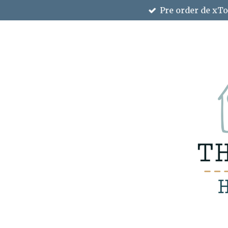
Pre order de xTo
Ga
direct
naar
de
hoofdinhoud