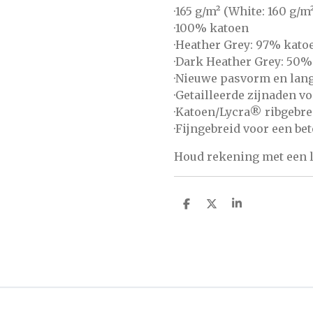
·165 g/m² (White: 160 g/m
·100% katoen
·Heather Grey: 97% kato
·Dark Heather Grey: 50%
·Nieuwe pasvorm en lan
·Getailleerde zijnaden 
·Katoen/Lycra® ribgebre
·Fijngebreid voor een be
Houd rekening met een l
D
D
S
e
e
h
l
e
a
e
l
r
n
e