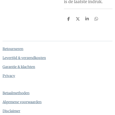
is de laatste indruk.
D
D
S
D
e
e
h
e
l
e
a
l
e
l
r
e
n
e
n
Retourneren
Levertijd & verzendkosten
Garantie & klachten
Privacy
Betaalmethoden
Algemene voorwaarden
Disclaimer