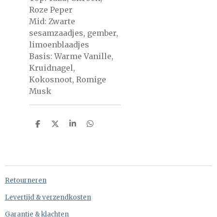
Roze Peper
Mid: Zwarte
sesamzaadjes, gember,
limoenblaadjes
Basis: Warme Vanille,
Kruidnagel,
Kokosnoot, Romige
Musk
D
D
S
D
e
e
h
e
l
e
a
l
e
l
r
e
n
e
n
Retourneren
Levertijd & verzendkosten
Garantie & klachten