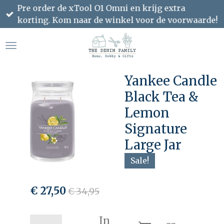
Pre order de xTool O1 Omni en krijg extra
Ga
korting. Kom naar de winkel voor de voorwaarde!
direct
naar
de
hoofdinhoud
Yankee Candle
Black Tea &
Lemon
Signature
Large Jar
Sale!
€ 27,50
€ 34,95
In