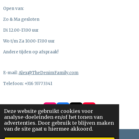
Open van:
Zo & Ma gesloten
Di 12.00-17.00 uur
Wo t/m Za 10.00-17.00 uur
Andere tijden op afspraak!
E-mail:
Alex@TheDenimFamily.com
Telefoon: +316 55773341
Deze website gebruikt cookies voor
I
F
T
Y
analyse-doeleinden en/of het tonen van
n
a
i
o
© 2026, The Denim Family BV
advertenties. Door gebruik te blijven maken
s
c
k
u
van de site gaat u hiermee akkoord.
t
e
T
T
a
b
o
u