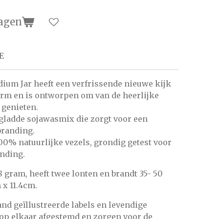
agen
E
ium Jar heeft een verfrissende nieuwe kijk
orm en is ontworpen om van de heerlijke
 genieten.
 gladde sojawasmix die zorgt voor een
branding.
00% natuurlijke vezels, grondig getest voor
anding.
 gram, heeft twee lonten en brandt 35- 50
 x 11.4cm.
nd geïllustreerde labels en levendige
 op elkaar afgestemd en zorgen voor de