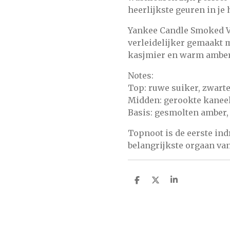
heerlijkste geuren in je 
Yankee Candle Smoked Va
verleidelijker gemaakt 
kasjmier en warm amber
Notes:
Top: ruwe suiker, zwart
Midden: gerookte kaneel,
Basis: gesmolten amber,
Topnoot is de eerste ind
belangrijkste orgaan van 
D
D
S
e
e
h
l
e
a
e
l
r
n
e