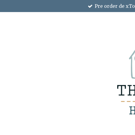
Pre order de xTo
Ga
direct
naar
de
hoofdinhoud