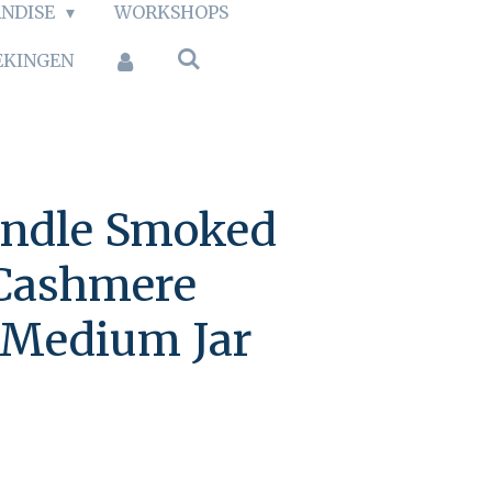
NDISE
WORKSHOPS
EKINGEN
andle Smoked
 Cashmere
 Medium Jar