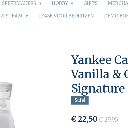
SFEERMAKERS
HOBBY
GIFTS
MERCHA
S & STEAM
LEASE VOOR BEDRIJVEN
DEMO BO
Yankee C
Vanilla &
Signature
Sale!
€ 22,50
€ 29,95