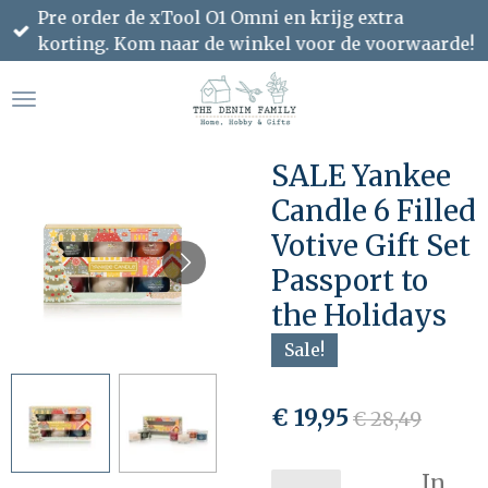
Pre order de xTool O1 Omni en krijg extra
Ga
korting. Kom naar de winkel voor de voorwaarde!
direct
naar
de
hoofdinhoud
SALE Yankee
Candle 6 Filled
Votive Gift Set
Passport to
the Holidays
Sale!
€ 19,95
€ 28,49
In