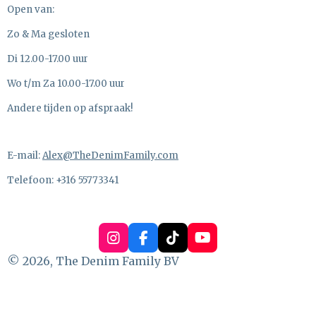
Open van:
Zo & Ma gesloten
Di 12.00-17.00 uur
Wo t/m Za 10.00-17.00 uur
Andere tijden op afspraak!
E-mail:
Alex@TheDenimFamily.com
Telefoon: +316 55773341
I
F
T
Y
n
a
i
o
© 2026, The Denim Family BV
s
c
k
u
t
e
T
T
a
b
o
u
g
o
k
b