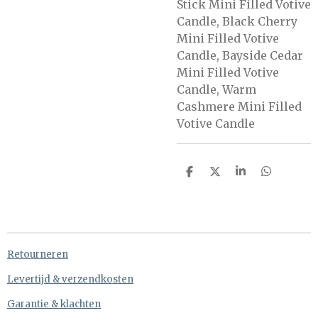
Stick Mini Filled Votive
Candle, Black Cherry
Mini Filled Votive
Candle, Bayside Cedar
Mini Filled Votive
Candle, Warm
Cashmere Mini Filled
Votive Candle
D
D
S
D
e
e
h
e
l
e
a
l
e
l
r
e
n
e
n
Retourneren
Levertijd & verzendkosten
Garantie & klachten