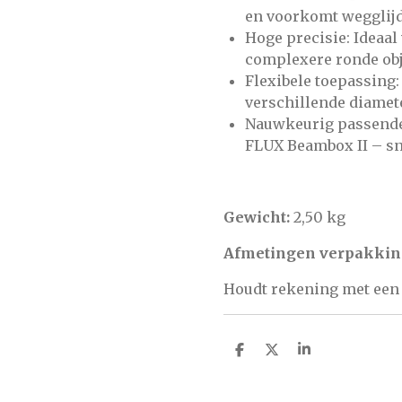
en voorkomt wegglijd
Hoge precisie:
Ideaal
complexere ronde obj
Flexibele toepassing
verschillende diamete
Nauwkeurig passende 
FLUX Beambox II – sne
Gewicht:
2,50 kg
Afmetingen verpakkin
Houdt rekening met een 
D
D
S
e
e
h
l
e
a
e
l
r