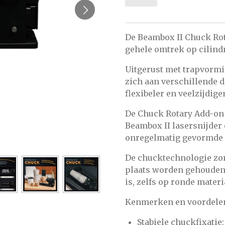
De Beambox II Chuck Rot
gehele omtrek op cilindr
Uitgerust met trapvormi
zich aan verschillende 
flexibeler en veelzijdige
De Chuck Rotary Add-on
Beambox II lasersnijder
onregelmatig gevormde o
De chucktechnologie zor
plaats worden gehouden,
is, zelfs op ronde materi
Kenmerken en voordele
Stabiele chuckfixatie