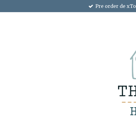
Pre order de xTo
Ga
direct
naar
de
hoofdinhoud