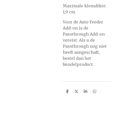
Maximale klemdikte:
1,9 cm
Voor de Auto Feeder
Add-on is de
Passthrough Add-on
vereist. Als u de
Passthrough nog niet
heeft aangeschaft,
bestel dan het
bundelproduct.
D
D
S
D
e
e
h
e
l
e
a
l
e
l
r
e
n
e
n