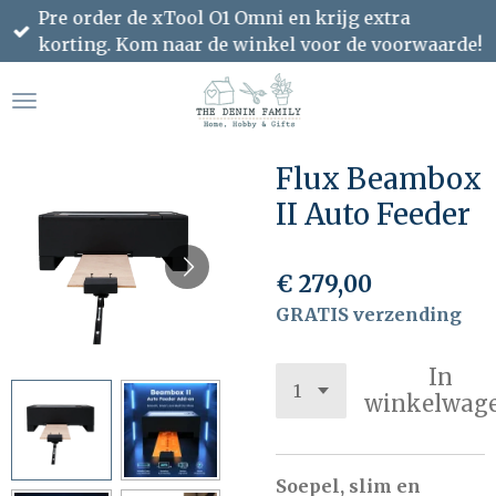
Pre order de xTool O1 Omni en krijg extra
Ga
korting. Kom naar de winkel voor de voorwaarde!
direct
naar
de
hoofdinhoud
Flux Beambox
II Auto Feeder
€ 279,00
GRATIS verzending
In
winkelwag
Soepel, slim en