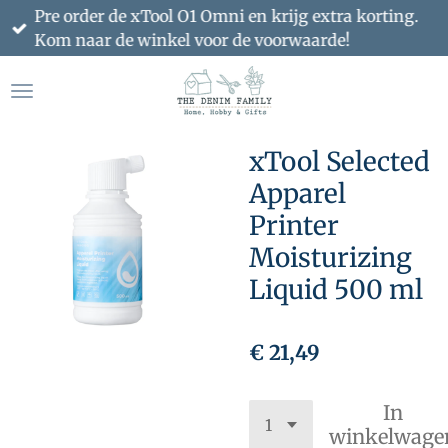
Pre order de xTool O1 Omni en krijg extra korting.
Ga
Kom naar de winkel voor de voorwaarde!
direct
naar
de
hoofdinhoud
xTool Selected
Apparel
Printer
Moisturizing
Liquid 500 ml
€ 21,49
In
winkelwage