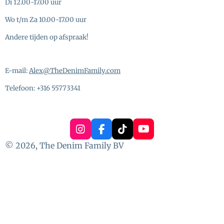
Di 12.00-17.00 uur
Wo t/m Za 10.00-17.00 uur
Andere tijden op afspraak!
E-mail:
Alex@TheDenimFamily.com
Telefoon: +316 55773341
I
F
T
Y
n
a
i
o
© 2026, The Denim Family BV
s
c
k
u
t
e
T
T
a
b
o
u
g
o
k
b
r
o
e
a
k
m