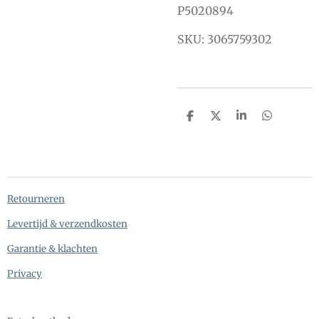
P5020894
SKU: 3065759302
D
D
S
D
e
e
h
e
l
e
a
l
e
l
r
e
n
e
n
Retourneren
Levertijd & verzendkosten
Garantie & klachten
Privacy