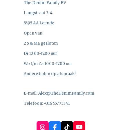
The Denim Family BV
Langstraat 3-4
5595 AA Leende
Open van:
Zo & Ma gesloten
Di 12.00-17.00 uur
Wo t/m Za 10.00-17.00 uur
Andere tijden op afspraak!
E-mail:
Alex@TheDenimFamily.com
Telefoon: +316 55773341
I
F
T
Y