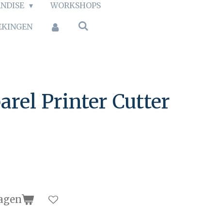
NDISE
WORKSHOPS
EKINGEN
rel Printer Cutter
agen