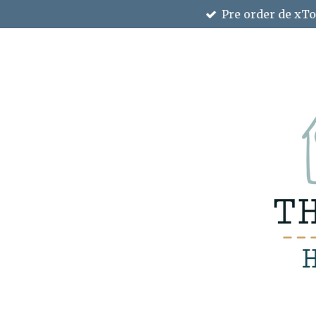
Pre order de xTo
Ga
direct
naar
de
hoofdinhoud