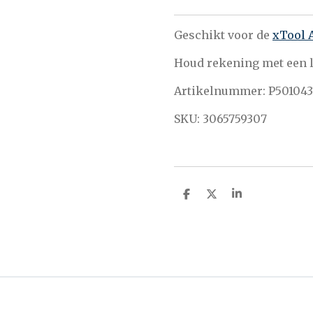
Geschikt voor de
xTool 
Houd rekening met een l
Artikelnummer: P501043
SKU: 3065759307
D
D
S
e
e
h
l
e
a
e
l
r
n
e