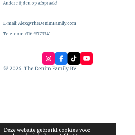
Andere tijden op afspraak!
E-mail:
Alex@TheDenimFamily.com
Telefoon: +316 55773341
I
F
T
Y
n
a
i
o
© 2026, The Denim Family BV
s
c
k
u
t
e
T
T
a
b
o
u
g
o
k
b
r
o
e
a
k
m
Deze website gebruikt cookies voor