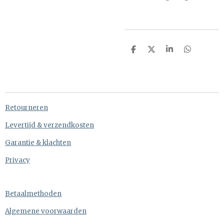
D
D
S
D
e
e
h
e
l
e
a
l
e
l
r
e
n
e
n
Retourneren
Levertijd & verzendkosten
Garantie & klachten
Privacy
Betaalmethoden
Algemene voorwaarden