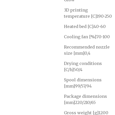
3D printing
temperature [C]190-250
Heated bed [C]40-60
Cooling fan [%]70-100
Recommended nozzle
size [mm]0,4
Drying conditions
[C/h]50/4
Spool dimensions
[mm]99/57/94
Package dimensions
[mm]220/210/65
Gross weight [g]1200