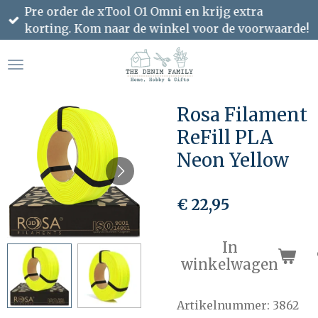
Pre order de xTool O1 Omni en krijg extra
Ga
korting. Kom naar de winkel voor de voorwaarde!
direct
naar
de
hoofdinhoud
Rosa Filament
ReFill PLA
Neon Yellow
€ 22,95
In
winkelwagen
Artikelnummer:
3862