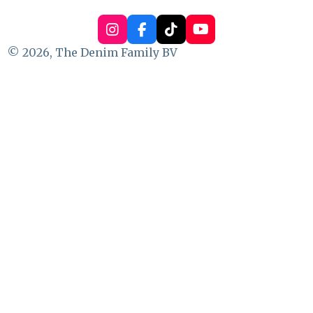
I
F
T
Y
n
a
i
o
© 2026, The Denim Family BV
s
c
k
u
t
e
T
T
a
b
o
u
g
o
k
b
r
o
e
a
k
m