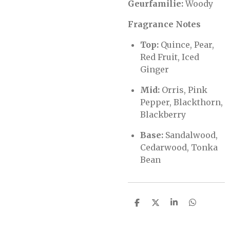
Geurfamilie:
Woody
Fragrance Notes
Top:
Quince, Pear,
Red Fruit, Iced
Ginger
Mid:
Orris, Pink
Pepper, Blackthorn,
Blackberry
Base:
Sandalwood,
Cedarwood, Tonka
Bean
D
D
S
D
e
e
h
e
l
e
a
l