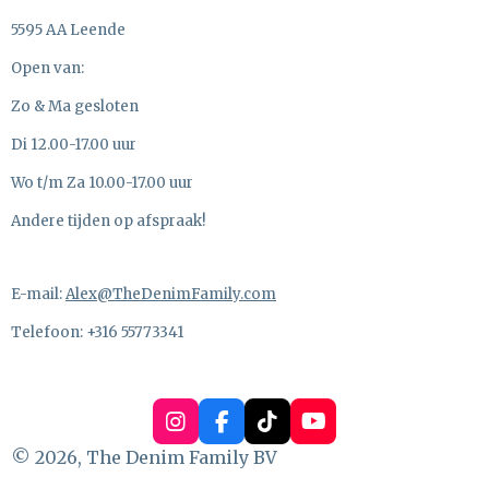
5595 AA Leende
Open van:
Zo & Ma gesloten
Di 12.00-17.00 uur
Wo t/m Za 10.00-17.00 uur
Andere tijden op afspraak!
E-mail:
Alex@TheDenimFamily.com
Telefoon: +316 55773341
I
F
T
Y
n
a
i
o
© 2026, The Denim Family BV
s
c
k
u