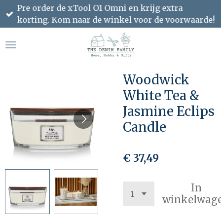
Pre order de xTool O1 Omni en krijg extra
Ga
korting. Kom naar de winkel voor de voorwaarde!
direct
naar
de
hoofdinhoud
Woodwick
White Tea &
Jasmine Eclips
Candle
€ 37,49
In
winkelwag