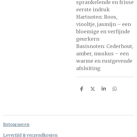
sprankelende en frisse
eerste indruk
Hartnoten: Roos,
viooltje, jasmijn – een
bloemige en verfijnde
geurkern
Basisnoten: Cederhout,
amber, muskus – een
warme en rustgevende
afsluiting
D
D
S
D
e
e
h
e
l
e
a
l
e
l
r
e
n
e
n
Retourneren
Levertijd & verzendkosten