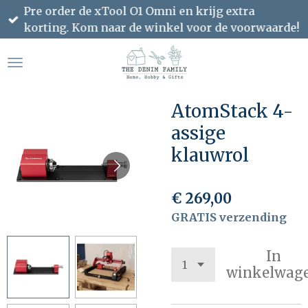
Pre order de xTool O1 Omni en krijg extra
Ga
korting. Kom naar de winkel voor de voorwaarde!
direct
naar
de
hoofdinhoud
AtomStack 4-
assige
klauwrol
€ 269,00
GRATIS verzending
In
winkelwag