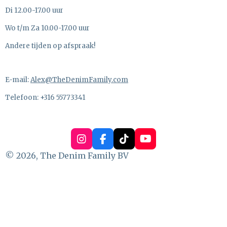
Di 12.00-17.00 uur
Wo t/m Za 10.00-17.00 uur
Andere tijden op afspraak!
E-mail:
Alex@TheDenimFamily.com
Telefoon: +316 55773341
I
F
T
Y
n
a
i
o
© 2026, The Denim Family BV
s
c
k
u
t
e
T
T
a
b
o
u
g
o
k
b
r
o
e
a
k
m