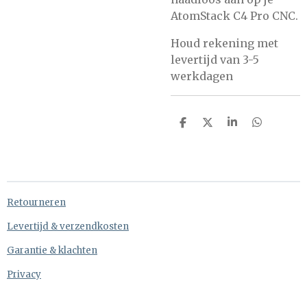
AtomStack C4 Pro CNC.
Houd rekening met
levertijd van 3-5
werkdagen
D
D
S
D
e
e
h
e
l
e
a
l
e
l
r
e
n
e
n
Retourneren
Levertijd & verzendkosten
Garantie & klachten
Privacy