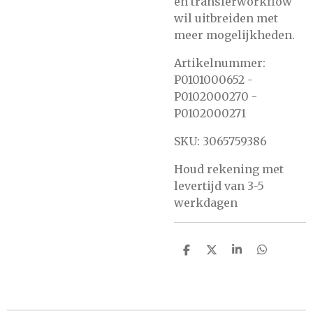
en transferworkflow
wil uitbreiden met
meer mogelijkheden.
Artikelnummer:
P0101000652 -
P0102000270 -
P0102000271
SKU: 3065759386
Houd rekening met
levertijd van 3-5
werkdagen
D
D
S
D
e
e
h
e
l
e
a
l
e
l
r
e
n
e
n