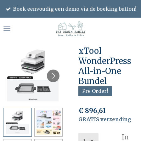
Ga
Boek eenvoudig een demo via de boeking button!
direct
naar
de
hoofdinhoud
xTool
WonderPress
All-in-One
Bundel
Pre Order!
€ 896,61
GRATIS verzending
In