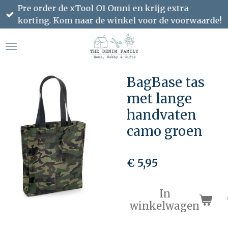
Pre order de xTool O1 Omni en krijg extra
Ga
korting. Kom naar de winkel voor de voorwaarde!
direct
naar
de
hoofdinhoud
BagBase tas
met lange
handvaten
camo groen
€ 5,95
In
winkelwagen