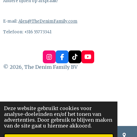
Andere tijden op afspraak!
E-mail:
Alex@TheDenimFamily.com
Telefoon: +316 55773341
I
F
T
Y
n
a
i
o
© 2026, The Denim Family BV
s
c
k
u
t
e
T
T
a
b
o
u
g
o
k
b
r
o
e
a
k
m
Deze website gebruikt cookies voor
analyse-doeleinden en/of het tonen van
advertenties. Door gebruik te blijven maken
van de site gaat u hiermee akkoord.