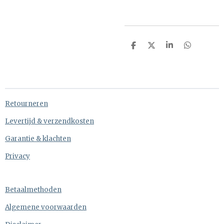
D
D
S
D
e
e
h
e
l
e
a
l
e
l
r
e
n
e
n
Retourneren
Levertijd & verzendkosten
Garantie & klachten
Privacy
Betaalmethoden
Algemene voorwaarden