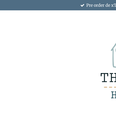
Pre order de x
Ga
direct
naar
de
hoofdinhoud