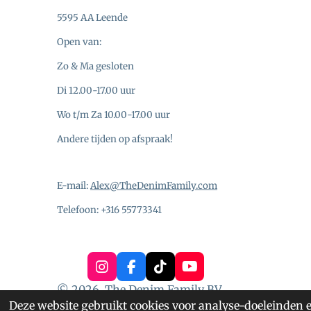
5595 AA Leende
Open van:
Zo & Ma gesloten
Di 12.00-17.00 uur
Wo t/m Za 10.00-17.00 uur
Andere tijden op afspraak!
E-mail:
Alex@TheDenimFamily.com
Telefoon: +316 55773341
I
F
T
Y
n
a
i
o
© 2026, The Denim Family BV
s
c
k
u
Deze website gebruikt cookies voor analyse-doeleinden e