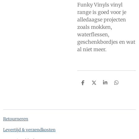
Funky Vinyls vinyl
range is goed voor je
alledaagse projecten
zoals mokken,
waterflessen,
geschenkbordjes en wat
al niet meer.
D
D
S
D
e
e
h
e
l
e
a
l
e
l
r
e
n
e
n
Retourneren
Levertijd & verzendkosten