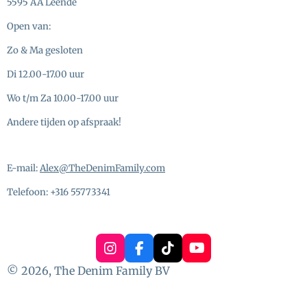
5595 AA Leende
Open van:
Zo & Ma gesloten
Di 12.00-17.00 uur
Wo t/m Za 10.00-17.00 uur
Andere tijden op afspraak!
E-mail:
Alex@TheDenimFamily.com
Telefoon: +316 55773341
I
F
T
Y
n
a
i
o
© 2026, The Denim Family BV
s
c
k
u
t
e
T
T
a
b
o
u