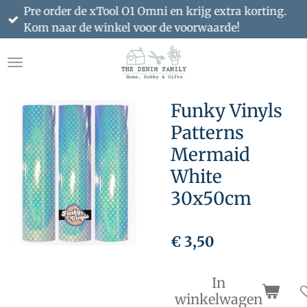
Pre order de xTool O1 Omni en krijg extra korting.
Ga
Kom naar de winkel voor de voorwaarde!
direct
naar
de
hoofdinhoud
Funky Vinyls
Patterns
Mermaid
White
30x50cm
€ 3,50
In
winkelwagen