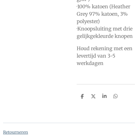
·100% katoen (
Heather
Grey 97% katoen, 3%
polyester)
·Knoopsluiting met drie
gelijkgekleurde knopen
Houd rekening met een
levertijd van 3-5
werkdagen
D
D
S
D
e
e
h
e
l
e
a
l
e
l
r
e
n
e
n
Retourneren