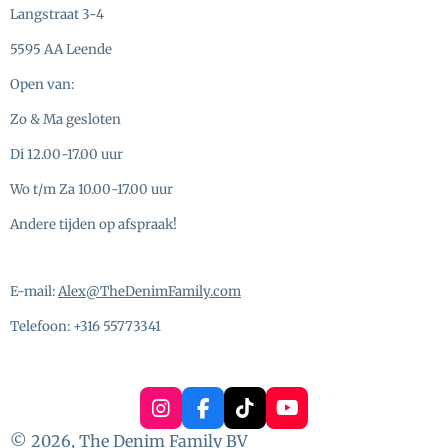
Langstraat 3-4
5595 AA Leende
Open van:
Zo & Ma gesloten
Di 12.00-17.00 uur
Wo t/m Za 10.00-17.00 uur
Andere tijden op afspraak!
E-mail:
Alex@TheDenimFamily.com
Telefoon: +316 55773341
I
F
T
Y
n
a
i
o
© 2026, The Denim Family BV