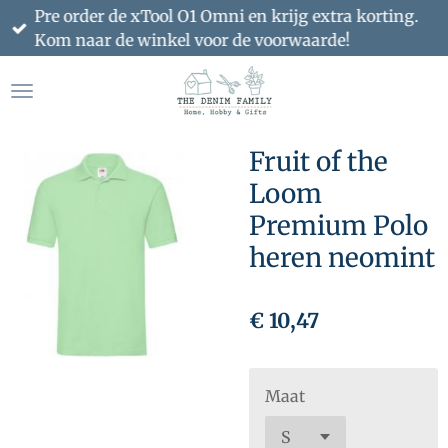
Pre order de xTool O1 Omni en krijg extra korting.
Ga
Kom naar de winkel voor de voorwaarde!
direct
naar
de
hoofdinhoud
Fruit of the
Loom
Premium Polo
heren neomint
€ 10,47
Maat