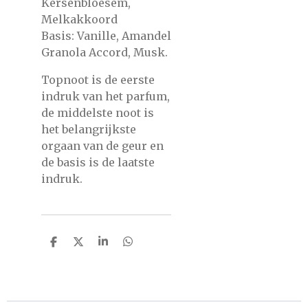
Kersenbloesem,
Melkakkoord
Basis: Vanille, Amandel
Granola Accord, Musk.
Topnoot is de eerste
indruk van het parfum,
de middelste noot is
het belangrijkste
orgaan van de geur en
de basis is de laatste
indruk.
D
D
S
D
e
e
h
e
l
e
a
l
e
l
r
e
n
e
n