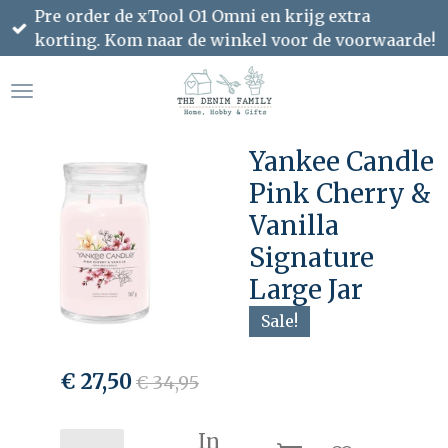
Pre order de xTool O1 Omni en krijg extra
Ga
korting. Kom naar de winkel voor de voorwaarde!
direct
naar
de
hoofdinhoud
Yankee Candle
Pink Cherry &
Vanilla
Signature
Large Jar
Sale!
€ 27,50
€ 34,95
In