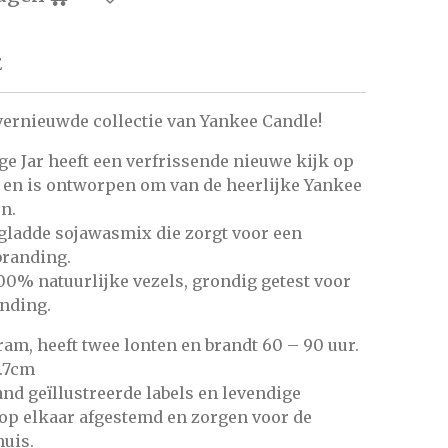
E
ernieuwde collectie van Yankee Candle!
e Jar heeft een verfrissende nieuwe kijk op
 en is ontworpen om van de heerlijke Yankee
n.
 gladde sojawasmix die zorgt voor een
branding.
00% natuurlijke vezels, grondig getest voor
anding.
ram, heeft twee lonten en brandt 60 – 90 uur.
5.7cm
nd geïllustreerde labels en levendige
 op elkaar afgestemd en zorgen voor de
huis.