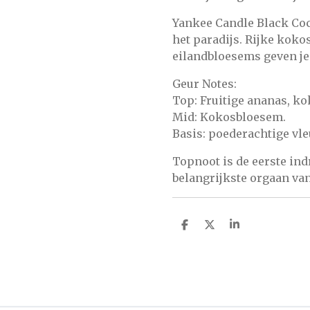
Yankee Candle Black Coc
het paradijs. Rijke koko
eilandbloesems geven je
Geur Notes:
Top: Fruitige ananas, ko
Mid: Kokosbloesem.
Basis: poederachtige vle
Topnoot is de eerste ind
belangrijkste orgaan van 
D
D
S
e
e
h
l
e
a
e
l
r
n
e