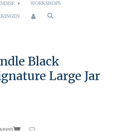
NDISE
WORKSHOPS
EKINGEN
ndle Black
ignature Large Jar
agen