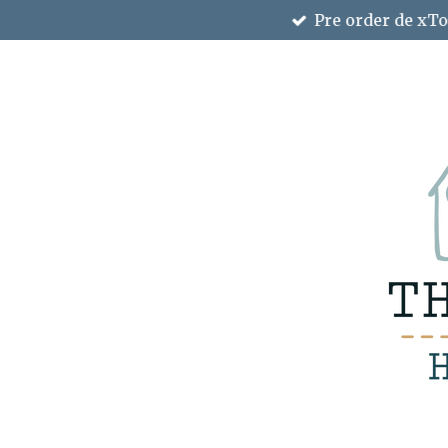
Pre order de xTo
Ga
direct
naar
de
hoofdinhoud