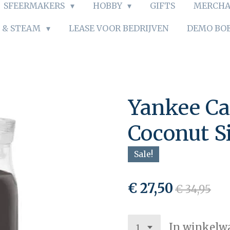
SFEERMAKERS
HOBBY
GIFTS
MERCHA
S & STEAM
LEASE VOOR BEDRIJVEN
DEMO BO
Yankee Ca
Coconut S
Sale!
€ 27,50
€ 34,95
In winkelw