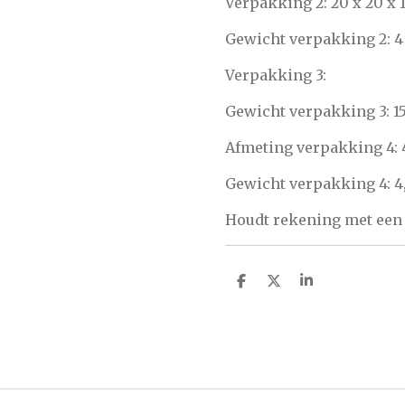
Verpakking 2: 20 x 20 x 
Gewicht verpakking 2: 4
Verpakking 3:
Gewicht verpakking 3: 1
Afmeting verpakking 4: 
Gewicht verpakking 4: 4
Houdt rekening met een 
D
D
S
e
e
h
l
e
a
e
l
r
n
e