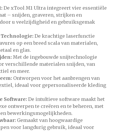
t:
De xTool M1 Ultra integreert vier essentiële
aat – snijden, graveren, strijken en
door u veelzijdigheid en gebruiksgemak
 Technologie:
De krachtige laserfunctie
avures op een breed scala van materialen,
etaal en glas.
jden:
Met de ingebouwde snijtechnologie
r verschillende materialen snijden, van
xtiel en meer.
teem:
Ontworpen voor het aanbrengen van
textiel, ideaal voor gepersonaliseerde kleding
e Software:
De intuïtieve software maakt het
e ontwerpen te creëren en te beheren, met
- en bewerkingsmogelijkheden.
wbaar:
Gemaakt van hoogwaardige
pen voor langdurig gebruik, ideaal voor