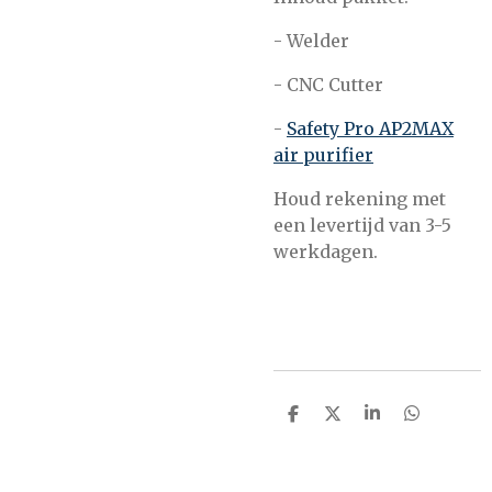
- Welder
- CNC Cutter
-
Safety Pro AP2MAX
air purifier
Houd rekening met
een levertijd van 3-5
werkdagen.
D
D
S
D
e
e
h
e
l
e
a
l
e
l
r
e
n
e
n