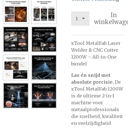
In
winkelwag
xTool MetalFab Laser
Welder & CNC Cutter
1200W – All-in-One
bundel
Las én snijd met
absolute precisie.
De
xTool MetalFab 1200W
is de ultieme 2-in-1
machine voor
metaalprofessionals
die snelheid, kwaliteit
en veelzijdigheid