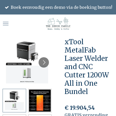
Ga
Boek eenvoudig een demo via de boeking button!
direct
naar
de
hoofdinhoud
xTool
MetalFab
Laser Welder
and CNC
Cutter 1200W
All in One
Bundel
€ 19.904,54
GRATIS verzending