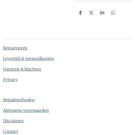
D
D
S
D
e
e
h
e
l
e
a
l
e
l
r
e
n
e
n
Retourneren
Levertijd & verzendkosten
Garantie & klachten
Privacy
Betaalmethoden
Algemene voorwaarden
Disclaimer
Contact