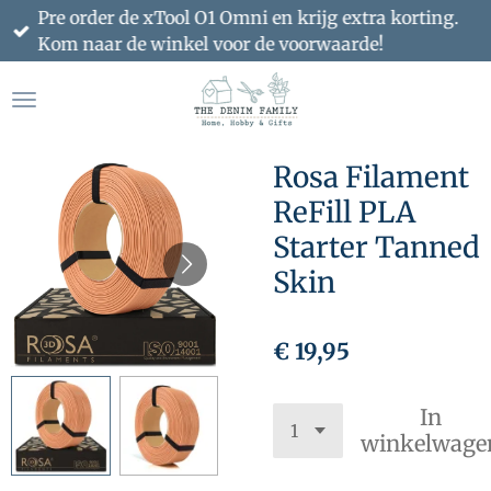
Pre order de xTool O1 Omni en krijg extra korting.
Ga
Kom naar de winkel voor de voorwaarde!
direct
naar
de
hoofdinhoud
Rosa Filament
ReFill PLA
Starter Tanned
Skin
€ 19,95
In
winkelwage