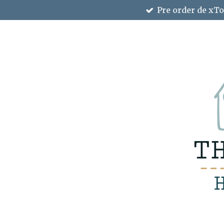
Pre order de xTo
Ga
direct
naar
de
hoofdinhoud