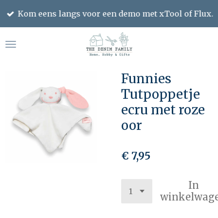
Ga
Kom eens langs voor een demo met xTool of Flux.
direct
naar
de
hoofdinhoud
Funnies
Tutpoppetje
ecru met roze
oor
€ 7,95
In
winkelwag