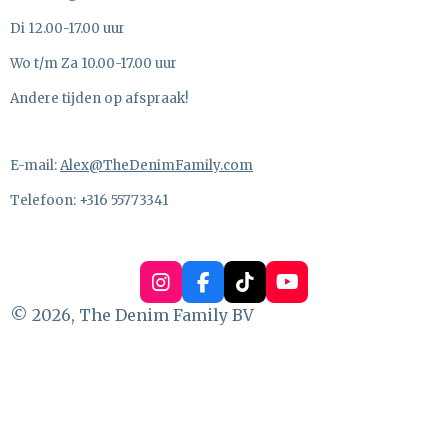
Di 12.00-17.00 uur
Wo t/m Za 10.00-17.00 uur
Andere tijden op afspraak!
E-mail:
Alex@TheDenimFamily.com
Telefoon: +316 55773341
I
F
T
Y
n
a
i
o
© 2026, The Denim Family BV
s
c
k
u
t
e
T
T
a
b
o
u
g
o
k
b
r
o
e
a
k
m