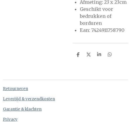
Afmeting: 23 x 23cm
Geschikt voor
bedrukken of
borduren
Ean: 7424911758790
D
D
S
D
e
e
h
e
l
e
a
l
e
l
r
e
n
e
n
Retourneren
Levertijd & verzendkosten
Garantie & klachten
Privacy