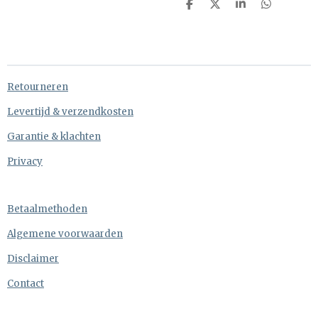
D
D
S
D
e
e
h
e
l
e
a
l
e
l
r
e
n
e
n
Retourneren
Levertijd & verzendkosten
Garantie & klachten
Privacy
Betaalmethoden
Algemene voorwaarden
Disclaimer
Contact