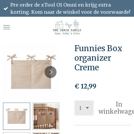
Pre order de xTool O1 Omni en krijg extra
Ga
korting. Kom naar de winkel voor de voorwaarde!
direct
naar
de
hoofdinhoud
Funnies Box
organizer
Creme
€ 12,99
In
winkelwag