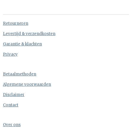
l
e
a
l
e
l
r
e
n
e
n
Retourneren
Levertijd & verzendkosten
Garantie & klachten
Privacy
Betaalmethoden
Algemene voorwaarden
Disclaimer
Contact
Over ons