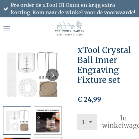
Pre order de xTool O1 Omni en krijg extra
Ga
korting. Kom naar de winkel voor de voorwaarde!
direct
naar
de
hoofdinhoud
xTool Crystal
Ball Inner
Engraving
Fixture set
€ 24,99
In
winkelwag