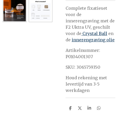
Complete fixatieset
voor de
innerengraving met de
F2 Uktra UV, geschilt
voor de
Crystal Ball
en
de
innerengraving olie
Artikelnummer:
P0104001307
SKU: 3065759350
Houd rekening met
levertijd van 3-5
werkdagen
D
D
S
D
e
e
h
e