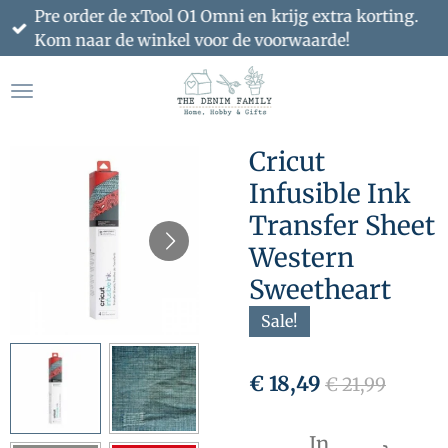
Pre order de xTool O1 Omni en krijg extra korting.
Ga
Kom naar de winkel voor de voorwaarde!
direct
naar
de
hoofdinhoud
Cricut
Infusible Ink
Transfer Sheet
Western
Sweetheart
Sale!
€ 18,49
€ 21,99
In