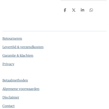
D
D
S
D
e
e
h
e
l
e
a
l
e
l
r
e
n
e
n
Retourneren
Levertijd & verzendkosten
Garantie & klachten
Privacy
Betaalmethoden
Algemene voorwaarden
Disclaimer
Contact