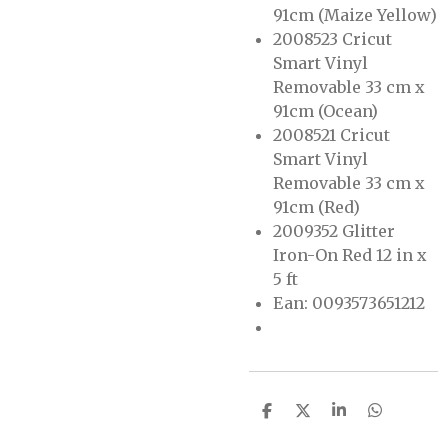
91cm (Maize Yellow)
2008523 Cricut
Smart Vinyl
Removable 33 cm x
91cm (Ocean)
2008521 Cricut
Smart Vinyl
Removable 33 cm x
91cm (Red)
2009352 Glitter
Iron-On Red 12 in x
5 ft
Ean:
0093573651212
D
D
S
D
e
e
h
e