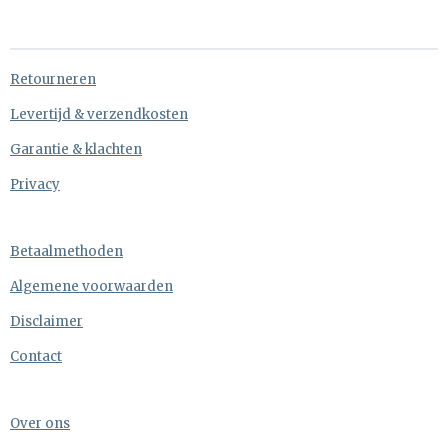
l
e
a
l
e
l
r
e
n
e
n
Retourneren
Levertijd & verzendkosten
Garantie & klachten
Privacy
Betaalmethoden
Algemene voorwaarden
Disclaimer
Contact
Over ons