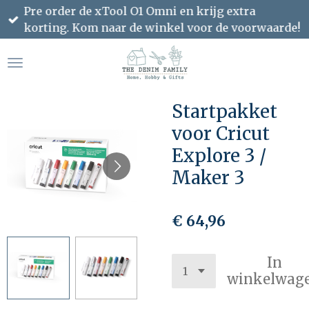
Pre order de xTool O1 Omni en krijg extra
Ga
korting. Kom naar de winkel voor de voorwaarde!
direct
naar
de
hoofdinhoud
Startpakket
voor Cricut
Explore 3 /
Maker 3
€ 64,96
In
winkelwag